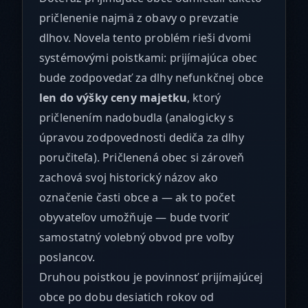
pričlenenie najmä z obavy o prevzatie
dlhov. Novela tento problém rieši dvomi
systémovými poistkami: prijímajúca obec
bude zodpovedať za dlhy nefunkčnej obce
len do výšky ceny majetku
, ktorý
pričlenením nadobudla (analogicky s
úpravou zodpovednosti dediča za dlhy
poručiteľa). Pričlenená obec si zároveň
zachová svoj historický názov ako
označenie časti obce a — ak to počet
obyvateľov umožňuje — bude tvoriť
samostatný volebný obvod pre voľby
poslancov.
Druhou poistkou je povinnosť prijímajúcej
obce po dobu desiatich rokov od