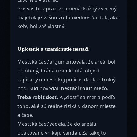
Pre vás to v praxi znamená: každý zverený
majetok je vašou zodpovednosťou tak, ako
keby bol váš vlastný.
Oplotenie a uzamknutie nestačí
Mestská časť argumentovala, že areál bol
oplotený, brána uzamknutá, objekt
zapísaný u mestskej polície ako kontrolný
bod. Súd povedal:
nestačí robiť niečo.
Treba robiť dosť.
A „dosť" sa meria podľa
toho, aké sú reálne riziká v danom mieste
a čase.
Mestská časť vedela, že do areálu
opakovane vnikajú vandali. Za takejto