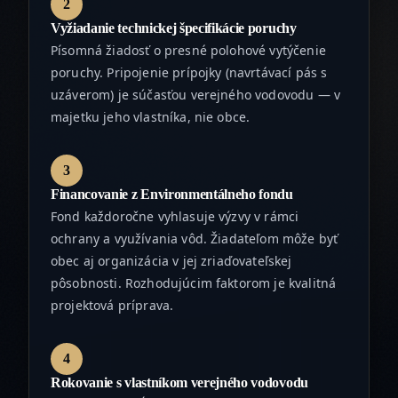
2
Vyžiadanie technickej špecifikácie poruchy
Písomná žiadosť o presné polohové vytýčenie
poruchy. Pripojenie prípojky (navrtávací pás s
uzáverom) je súčasťou verejného vodovodu — v
majetku jeho vlastníka, nie obce.
3
Financovanie z Environmentálneho fondu
Fond každoročne vyhlasuje výzvy v rámci
ochrany a využívania vôd. Žiadateľom môže byť
obec aj organizácia v jej zriaďovateľskej
pôsobnosti. Rozhodujúcim faktorom je kvalitná
projektová príprava.
4
Rokovanie s vlastníkom verejného vodovodu