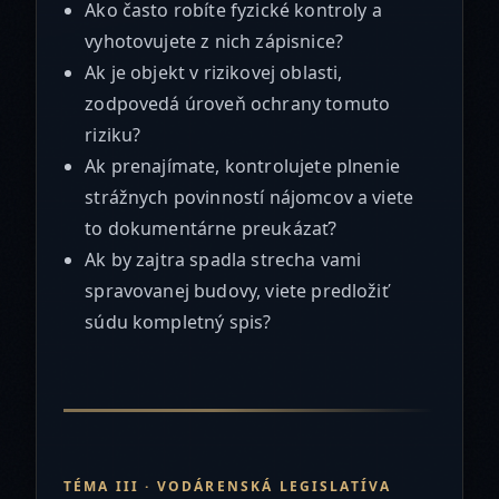
Ako často robíte fyzické kontroly a
vyhotovujete z nich zápisnice?
Ak je objekt v rizikovej oblasti,
zodpovedá úroveň ochrany tomuto
riziku?
Ak prenajímate, kontrolujete plnenie
strážnych povinností nájomcov a viete
to dokumentárne preukázať?
Ak by zajtra spadla strecha vami
spravovanej budovy, viete predložiť
súdu kompletný spis?
TÉMA III · VODÁRENSKÁ LEGISLATÍVA