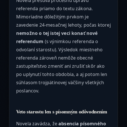
Novela presúva procesnú úpravu
referenda priamo do textu zákona.
Mimoriadne dôležitým prvkom je
zavedenie 24-mesačnej lehoty, počas ktorej
nemožno o tej istej veci konať nové
referendum
(s výnimkou referenda o
odvolaní starostu). Výsledok miestneho
referenda zároveň nemôže obecné
zastupiteľstvo zmeniť ani zrušiť skôr ako
po uplynutí tohto obdobia, a aj potom len
súhlasom trojpätinovej väčšiny všetkých
poslancov.
Veto starostu len s písomným odôvodnením
Novela zavádza, že
absencia písomného