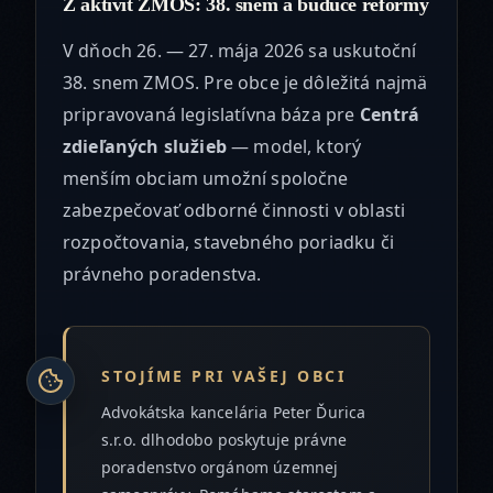
Z aktivít ZMOS: 38. snem a budúce reformy
V dňoch 26. — 27. mája 2026 sa uskutoční
38. snem ZMOS. Pre obce je dôležitá najmä
pripravovaná legislatívna báza pre
Centrá
zdieľaných služieb
— model, ktorý
menším obciam umožní spoločne
zabezpečovať odborné činnosti v oblasti
rozpočtovania, stavebného poriadku či
právneho poradenstva.
STOJÍME PRI VAŠEJ OBCI
Advokátska kancelária Peter Ďurica
s.r.o. dlhodobo poskytuje právne
poradenstvo orgánom územnej