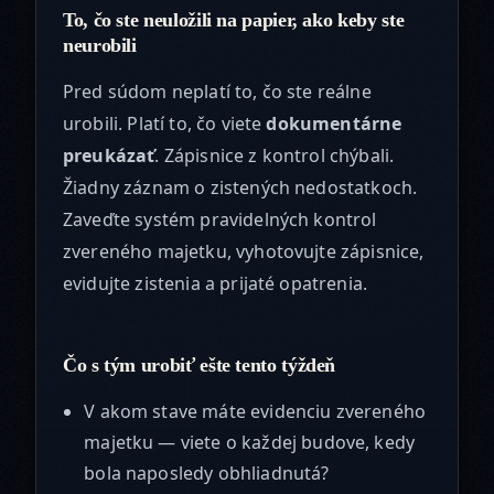
To, čo ste neuložili na papier, ako keby ste
neurobili
Pred súdom neplatí to, čo ste reálne
urobili. Platí to, čo viete
dokumentárne
preukázať
. Zápisnice z kontrol chýbali.
Žiadny záznam o zistených nedostatkoch.
Zaveďte systém pravidelných kontrol
zvereného majetku, vyhotovujte zápisnice,
evidujte zistenia a prijaté opatrenia.
Čo s tým urobiť ešte tento týždeň
V akom stave máte evidenciu zvereného
majetku — viete o každej budove, kedy
bola naposledy obhliadnutá?