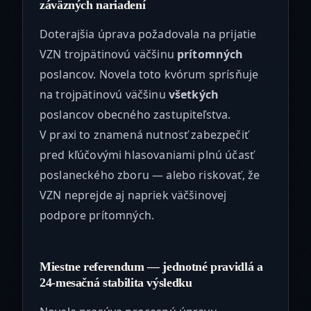
záväzných nariadení
Doterajšia úprava požadovala na prijatie
VZN trojpätinovú väčšinu
prítomných
poslancov. Novela toto kvórum sprísňuje
na trojpätinovú väčšinu
všetkých
poslancov obecného zastupiteľstva.
V praxi to znamená nutnosť zabezpečiť
pred kľúčovými hlasovaniami plnú účasť
poslaneckého zboru — alebo riskovať, že
VZN neprejde aj napriek väčšinovej
podpore prítomných.
Miestne referendum — jednotné pravidlá a
24-mesačná stabilita výsledku