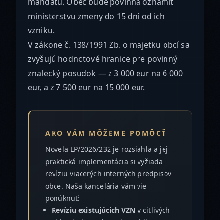
mandátu. Obec bude povinná oznámiť
ministerstvu zmeny do 15 dní od ich
vzniku.
V zákone č. 138/1991 Zb. o majetku obcí sa
zvyšujú hodnotové hranice pre povinný
znalecký posudok — z 3 000 eur na 6 000
eur, a z 7 500 eur na 15 000 eur.
AKO VÁM MÔŽEME POMÔCŤ
Novela LP/2026/232 je rozsiahla a jej
praktická implementácia si vyžiada
revíziu viacerých interných predpisov
obce. Naša kancelária vám vie
ponúknuť:
Revíziu existujúcich VZN
v citlivých