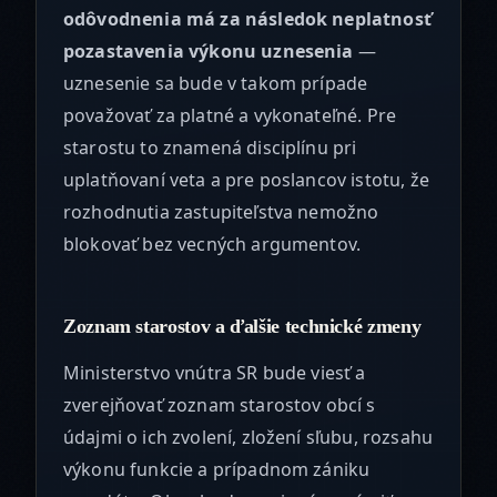
odôvodnenia má za následok neplatnosť
pozastavenia výkonu uznesenia
—
uznesenie sa bude v takom prípade
považovať za platné a vykonateľné. Pre
starostu to znamená disciplínu pri
uplatňovaní veta a pre poslancov istotu, že
rozhodnutia zastupiteľstva nemožno
blokovať bez vecných argumentov.
Zoznam starostov a ďalšie technické zmeny
Ministerstvo vnútra SR bude viesť a
zverejňovať zoznam starostov obcí s
údajmi o ich zvolení, zložení sľubu, rozsahu
výkonu funkcie a prípadnom zániku