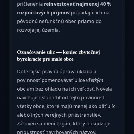
pričlenenia
reinvestovať najmenej 40 %
rozpočtových príjmov
pripadajúcich na
pôvodnú nefunkčnú obec priamo do
rozvoja jej územia.
Označovanie ulíc — koniec zbytočnej
byrokracie pre malé obce
Doterajšia právna úprava ukladala
povinnosť pomenovávať ulice
všetkým
obciam bez ohľadu na ich veľkosť. Novela
navrhuje oslobodiť od tejto povinnosti
všetky obce, ktoré majú menej ako päť ulíc
alebo iných verejných priestranstiev.
Zároveň sa mení orgán, ktorý posudzuje
prípustnosť navrhovaných názvov.