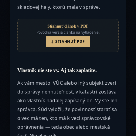
skladovej haly, ktorú mala v správe.
Stiahnuť článok v PDF
Pôvodná verzia článku na vytlačenie.
↓ STIAHNUŤ PDF
Vlastník nie ste vy. Aj tak zaplatíte.
Ak vám mesto, VÚC alebo iný subjekt zverí
do správy nehnuteľnosť, v katastri zostáva
ako vlastník naďalej zapísaný on. Vy ste len
správca. Súd vyložil, že povinnosť starať sa
o vec má ten, kto má k veci správcovské
oprávnenia — teda obec alebo mestská
časť. Nie vlastník.