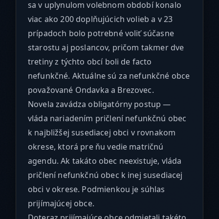
sa v uplynulom volebnom období konalo
viac ako 200 doplňujúcich volieb a v 23
prípadoch bolo potrebné voliť súčasne
starostu aj poslancov, pričom takmer dve
tretiny z týchto obcí boli de facto
nefunkčné. Aktuálne sú za nefunkčné obce
považované Ondavka a Brezovec.
Novela zavádza obligatórny postup —
vláda nariadením pričlení nefunkčnú obec
k najbližšej susediacej obci v rovnakom
okrese, ktorá pre ňu vedie matričnú
agendu. Ak takáto obec neexistuje, vláda
pričlení nefunkčnú obec k inej susediacej
obci v okrese. Podmienkou je súhlas
prijímajúcej obce.
Doteraz prijímajúce obce odmietali takéto