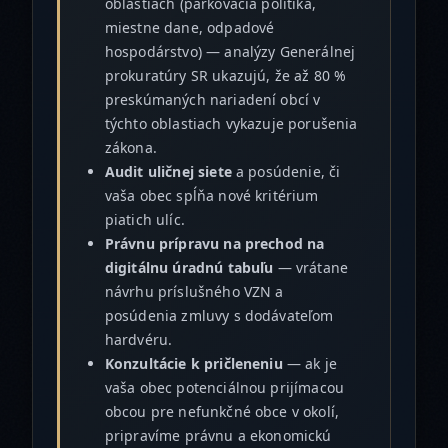
oblastiach (parkovacia politika,
miestne dane, odpadové
hospodárstvo) — analýzy Generálnej
prokuratúry SR ukazujú, že až 80 %
preskúmaných nariadení obcí v
týchto oblastiach vykazuje porušenia
zákona.
Audit uličnej siete
a posúdenie, či
vaša obec spĺňa nové kritérium
piatich ulíc.
Právnu prípravu na prechod na
digitálnu úradnú tabuľu
— vrátane
návrhu príslušného VZN a
posúdenia zmluvy s dodávateľom
hardvéru.
Konzultácie k pričleneniu
— ak je
vaša obec potenciálnou prijímacou
obcou pre nefunkčné obce v okolí,
pripravíme právnu a ekonomickú