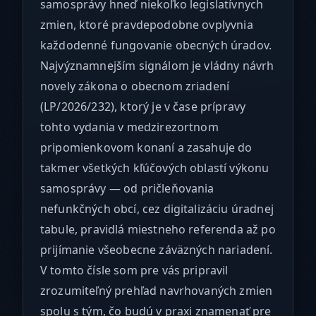
samosprávy hneď niekoľko legislatívnych
zmien, ktoré pravdepodobne ovplyvnia
každodenné fungovanie obecných úradov.
Najvýznamnejším signálom je vládny návrh
novely zákona o obecnom zriadení
(LP/2026/232), ktorý je v čase prípravy
tohto vydania v medzirezortnom
pripomienkovom konaní a zasahuje do
takmer všetkých kľúčových oblastí výkonu
samosprávy — od pričleňovania
nefunkčných obcí, cez digitalizáciu úradnej
tabule, pravidlá miestneho referenda až po
prijímanie všeobecne záväzných nariadení.
V tomto čísle som pre vás pripravil
zrozumiteľný prehľad navrhovaných zmien
spolu s tým, čo budú v praxi znamenať pre