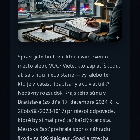
Spravujete budovu, ktorú vám zverilo
mesto alebo VÚC? Viete, kto zaplatí škodu,
ak sa s ňou niečo stane — vy, alebo ten,
kto je v katastri zapísaný ako vlastník?
Nedávny rozsudok Krajského súdu v
Bratislave (zo dňa 17. decembra 2024, č. k.
2Cob/88/2023-1017) priniesol odpovede,
ktoré by si mal prečítať každý starosta.
Mestská časť prehrala spor o náhradu
škody za
196 tisíc eur
. Spadla strecha