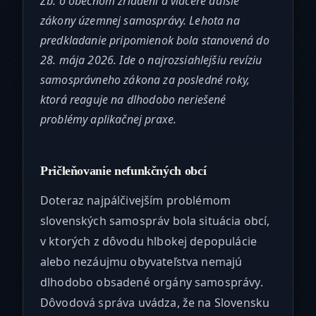
Zb. o obecnom zriadení a viaceré ďalšie
zákony územnej samosprávy. Lehota na
predkladanie pripomienok bola stanovená do
28. mája 2026. Ide o najrozsiahlejšiu revíziu
samosprávneho zákona za posledné roky,
ktorá reaguje na dlhodobo neriešené
problémy aplikačnej praxe.
Pričleňovanie nefunkčných obcí
Doteraz najpálčivejším problémom
slovenských samospráv bola situácia obcí,
v ktorých z dôvodu hlbokej depopulácie
alebo nezáujmu obyvateľstva nemajú
dlhodobo obsadené orgány samosprávy.
Dôvodová správa uvádza, že na Slovensku