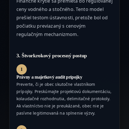
Finančné krytie sa premieta do regulovanej
ceny vodného a stočného. Tento model
prešiel testom ústavnosti, pretože bol od
počiatku previazaný s cenovým
regulačným mechanizmom.
3. Štvorkrokový procesný postup
1
Právny a majetkový audit prípojky
Preverte, či je obec skutočne vlastníkom
prípojky. Preskúmajte projektovú dokumentáciu,
kolaudačné rozhodnutia, delimitačné protokoly.
Ak vlastníctvo nie je preukázané, obec nie je
pasívne legitimovaná na splnenie výzvy.